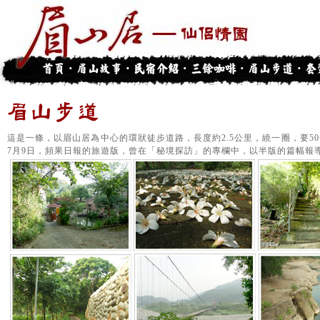
這是一條，以眉山居為中心的環狀徒步道路，長度約2.5公里，繞一圈，要50分
7月9日，頻果日報的旅遊版，曾在「秘境探訪」的專欄中，以半版的篇幅報