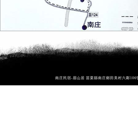
南庄民宿-眉山居 苗栗縣南庄鄉田美村六鄰106號 電